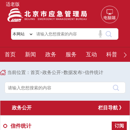
适老版
首页
新闻
政务
服务
互动
科普
当前位置：
首页
>
政务公开
>
数据发布
>
信件统计
政务公开
栏目导航 》
信件统计
订阅