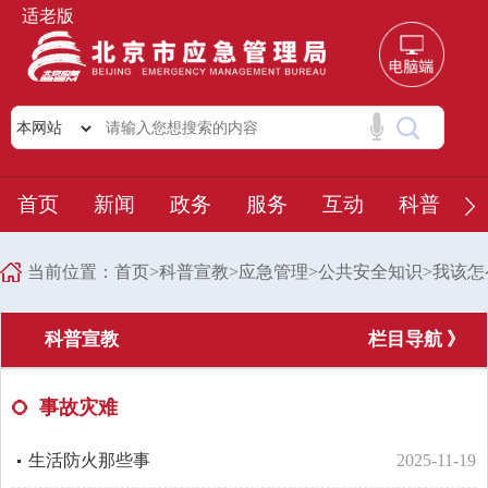
适老版
首页
新闻
政务
服务
互动
科普
当前位置：
首页
>
科普宣教
>
应急管理
>
公共安全知识
>
我该怎
科普宣教
栏目导航 》
事故灾难
生活防火那些事
2025-11-19