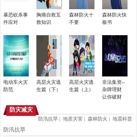
暴恐砍杀事
胸痛自救互
森林防火十
森林防火快
件应对
救知识
不要
板书
电动车火灾
高层火灾逃
高层火灾逃
非法集资--
防范
生篇（下）
生篇（上）
杂牌理财
让你破财
防灾减灾
防汛抗旱
|
地质灾害
|
森林防火
|
地震科普
防汛抗旱