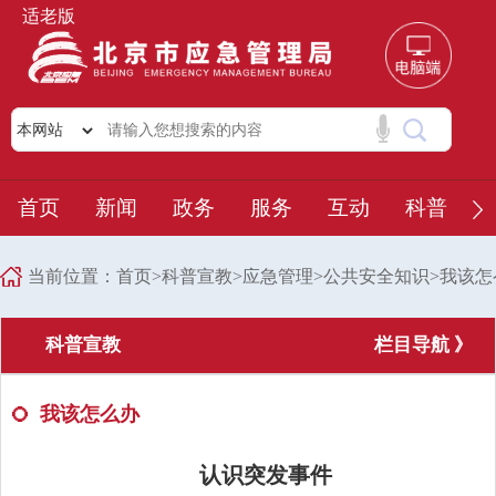
适老版
首页
新闻
政务
服务
互动
科普
当前位置：
首页
>
科普宣教
>
应急管理
>
公共安全知识
>
我该怎
科普宣教
栏目导航 》
我该怎么办
认识突发事件