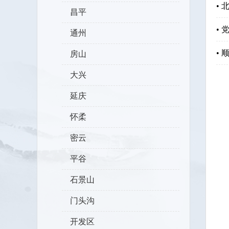
•
昌平
•
通州
•
房山
大兴
延庆
怀柔
密云
平谷
石景山
门头沟
开发区