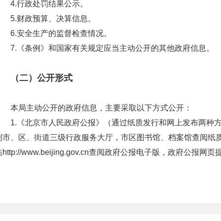
4.行政处罚结果公示。
5.财政预算、决算信息。
6.安全生产的监督检查情况。
7.《条例》和国家有关规定应当主动公开的其他政府信息。
（二）公开形式
本局主动公开的政府信息，主要采取以下方式公开：
1.《北京市人民政府公报》（通过纸质发行和网上发布两种
到市、区、街道三级行政服务大厅，市区图书馆、档案馆查阅纸质
站http://www.beijing.gov.cn查阅政府公报电子版，政
印等功能，使用更加便捷。还可关注“首都之窗”“北京发布”微博
报。）
2．门户网站（
网址为：https://yjglj.beijing.gov.cn/
）
3.“北京市应急管理局”政务微信；