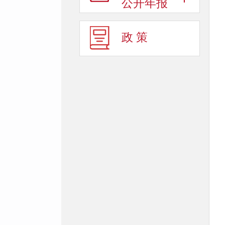
公开年报
政 策