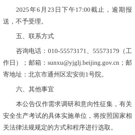
2025
年
6月
23
日下午
1
7
:
00截止，逾期报
送，不予受理。
五、
联系方式
咨询
电话：
010-55573171
、
55573179
（
工
作日
）；邮箱：
sunxu@yjglj.beijing.gov.cn；邮
寄地址：北京市通州区宏安街1号院。
六、
其他事宜
本公告仅作
需求调研和
意向性征集，有关
安全生产考试
的具体实施
单位
，将按照国家相
关法律法规规定的方式和程序进行选取。