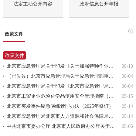
法定主动公开内容
政府信息公开年报
政策文件
政策文件
13
北京市应急管理局关于印发《关于加强特种作业培训考试监管工作的若干措施（试行）》的通知
08-13
04
（已失效）北京市应急管理局关于应急管理部重点科技计划2025年项目申报推荐工作的通知
08-04
04
北京市应急管理局关于印发《北京市应急管理局专家管理办法》和《北京市应急管理局专家评价考核管理办法》的通知
06-04
15
北京市工贸企业危险化学品使用安全管理指南（试行）
05-15
14
北京市突发事件应急演练管理办法（2025年修订）
05-14
14
北京市应急管理局北京市人力资源和社会保障局北京市教育委员会关于开展北京市应急管理领域学科带头人评定工作的通知
05-14
06
中共北京市委办公厅 北京市人民政府办公厅关于进一步加强基层应急管理能力建设的实施意见
05-06