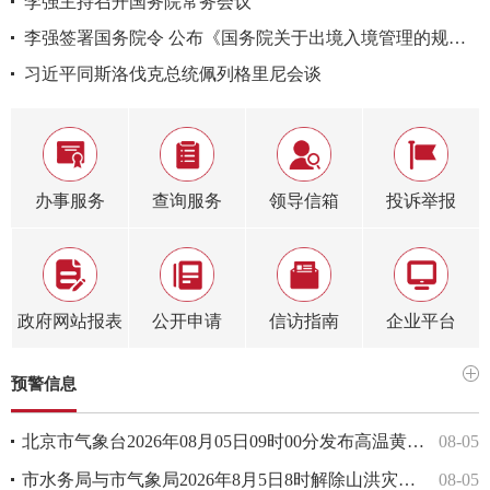
04
李强主持召开国务院常务会议
04
李强签署国务院令 公布《国务院关于出境入境管理的规定》
04
习近平同斯洛伐克总统佩列格里尼会谈
办事服务
查询服务
领导信箱
投诉举报
政府网站报表
公开申请
信访指南
企业平台
预警信息
北京市气象台2026年08月05日09时00分发布高温黄色预警信号
08-05
市水务局与市气象局2026年8月5日8时解除山洪灾害风险蓝色预警
08-05