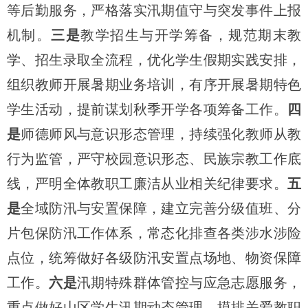
等后勤服务，严格落实汛期值守与突发事件上报
机制。
三是
教学招生与开学筹备，规范期末教
学、招生录取全流程，优化学生假期实践安排，
组织教师开展暑期业务培训，有序开展暑期特色
学生活动，提前谋划秋季开学各项筹备工作。
四
是
师德师风与意识形态管理，持续强化教师从教
行为监管，严守校园意识形态、民族宗教工作底
线，严明全体教职工廉洁从业相关纪律要求。
五
是
全域防汛与安置保障，建立完善分级值班、分
片包保防汛工作体系，常态化排查各类涉水涉险
点位，统筹做好各级防汛安置点场地、物资保障
工作。
六是
汛期特殊群体管控与应急志愿服务，
重点做好山区学生汛期动态管理，摸排关爱教职