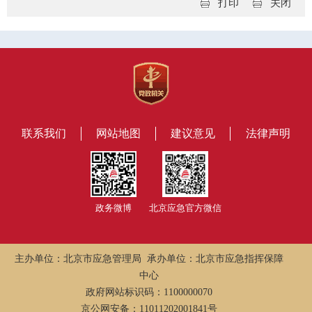
打印
关闭
联系我们
网站地图
建议意见
法律声明
政务微博
北京应急官方微信
主办单位：北京市应急管理局 承办单位：北京市应急指挥保障
中心
政府网站标识码：1100000070
京公网安备：11011202001841号