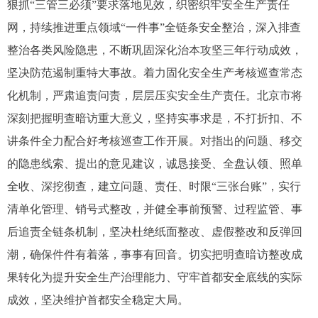
狠抓“三管三必须”要求落地见效，织密织牢安全生产责任
网，持续推进重点领域“一件事”全链条安全整治，深入排查
整治各类风险隐患，不断巩固深化治本攻坚三年行动成效，
坚决防范遏制重特大事故。着力固化安全生产考核巡查常态
化机制，严肃追责问责，层层压实安全生产责任。北京市将
深刻把握明查暗访重大意义，坚持实事求是，不打折扣、不
讲条件全力配合好考核巡查工作开展。对指出的问题、移交
的隐患线索、提出的意见建议，诚恳接受、全盘认领、照单
全收、深挖彻查，建立问题、责任、时限“三张台账”，实行
清单化管理、销号式整改，并健全事前预警、过程监管、事
后追责全链条机制，坚决杜绝纸面整改、虚假整改和反弹回
潮，确保件件有着落，事事有回音。切实把明查暗访整改成
果转化为提升安全生产治理能力、守牢首都安全底线的实际
成效，坚决维护首都安全稳定大局。