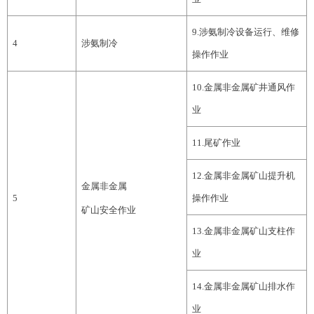
9
.
涉氨
制冷设备运行
、维修
4
涉氨制冷
操作
作业
1
0
.
金属非金属矿井通风作
业
1
1
.
尾矿作业
1
2
.
金属非金属矿山提升机
金属非金属
5
操作作业
矿山安全作业
1
3
.
金属非金属矿山支柱
作
业
1
4
.
金属非金属矿山排水作
业