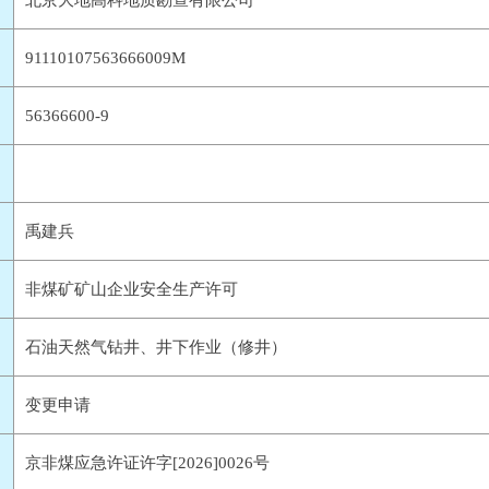
北京大地高科地质勘查有限公司
91110107563666009M
56366600-9
禹建兵
非煤矿矿山企业安全生产许可
石油天然气钻井、井下作业（修井）
变更申请
京非煤应急许证许字[2026]0026号