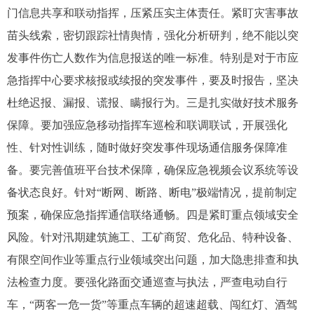
门信息共享和联动指挥，压紧压实主体责任。紧盯灾害事故
苗头线索，密切跟踪社情舆情，强化分析研判，绝不能以突
发事件伤亡人数作为信息报送的唯一标准。特别是对于市应
急指挥中心要求核报或续报的突发事件，要及时报告，坚决
杜绝迟报、漏报、谎报、瞒报行为。三是扎实做好技术服务
保障。要加强应急移动指挥车巡检和联调联试，开展强化
性、针对性训练，随时做好突发事件现场通信服务保障准
备。要完善值班平台技术保障，确保应急视频会议系统等设
备状态良好。针对“断网、断路、断电”极端情况，提前制定
预案，确保应急指挥通信联络通畅。四是紧盯重点领域安全
风险。针对汛期建筑施工、工矿商贸、危化品、特种设备、
有限空间作业等重点行业领域突出问题，加大隐患排查和执
法检查力度。要强化路面交通巡查与执法，严查电动自行
车，“两客一危一货”等重点车辆的超速超载、闯红灯、酒驾