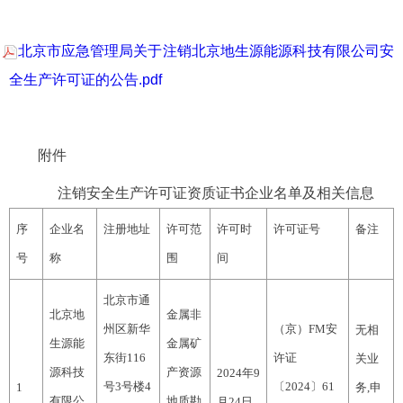
北京市应急管理局关于注销北京地生源能源科技有限公司安
全生产许可证的公告.pdf
附件
注销安全生产许可证资质证书企业名单及相关信息
序
企业名
注册地址
许可范
许可时
许可证号
备注
号
称
围
间
北京市通
北京地
金属非
州区新华
（京）FM安
无相
生源能
金属矿
东街116
许证
关业
源科技
产资源
2024年9
号3号楼4
〔2024〕61
1
务,申
有限公
地质勘
月24日