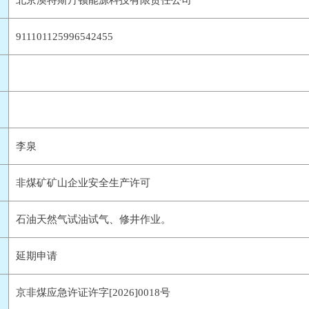
北京澳特斯丹顿能源科技有限责任公司
911101125996542455
李泉
非煤矿矿山企业安全生产许可
石油天然气试油试气、修井作业。
延期申请
京非煤应急许证许字[2026]0018号