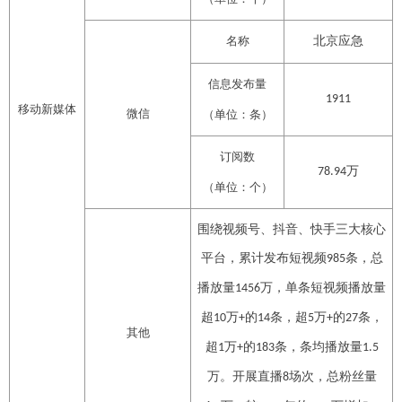
名称
北京应急
信息发布量
1911
移动新媒体
微信
（单位：条）
订阅数
万
78.94
（单位：个）
围绕视频号、抖音、快手三大核心
平台，累计发布短视频
条，总
985
播放量
万，单条短视频播放量
1456
超
万
的
条，超
万
的
条，
10
+
14
5
+
27
其他
超
万
的
条，条均播放量
1
+
183
1.5
万。开展直播
场次，总粉丝量
8