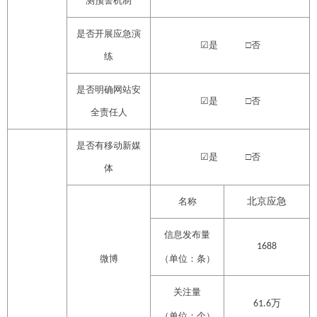
测预警机制
是否开展应急演
☑
是
□否
练
是否明确网站安
☑
是
□否
全责任人
是否有移动新媒
☑
是
□否
体
名称
北京应急
信息发布量
1688
微博
（单位：条）
关注量
万
61.6
（单位：个）