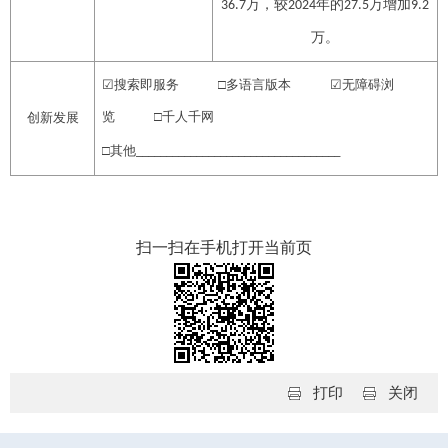
万，较
年的
万
增加
36.7
2024
27.5
9.2
万。
☑
搜索即服务
□多语言版本
☑
无障碍浏
览
□千人千网
创新发展
□其他
__________________________________
扫一扫在手机打开当前页
打印
关闭