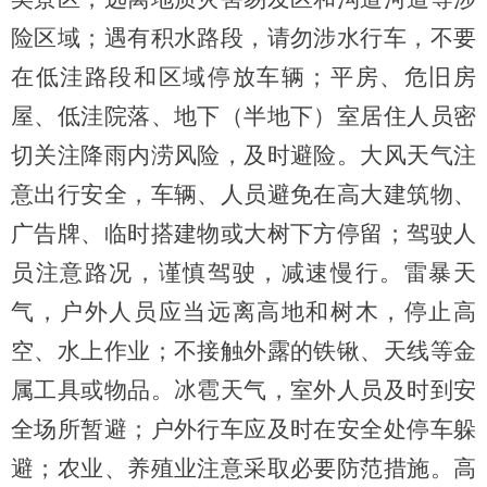
险区域；遇有积水路段，请勿涉水行车，不要
在低洼路段和区域停放车辆；平房、危旧房
屋、低洼院落、地下（半地下）室居住人员密
切关注降雨内涝风险，及时避险。
大风天气注
意出行安全，车辆、人员避免在高大建筑物、
广告牌、临时搭建物或大树下方停留；驾驶人
员注意路况，谨慎驾驶，减速慢行。雷暴天
气，户外人员应当远离高地和树木，停止高
空、水上作业；不接触外露的铁锹、天线等金
属工具或物品。冰雹天气，
室外人员及时到安
全场所暂避
；
户外行车应及时在安全处停车躲
避
；
农业、养殖业注意采取必要防范措施。
高