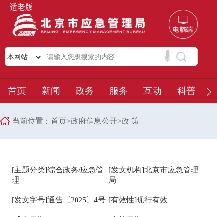
适老版
首页
新闻
政务
服务
互动
科普
当前位置：
首页
>
政府信息公开
>
政 策
[主题分类]
综合政务/应急管
[发文机构]
北京市应急管理
理
局
[发文字号]
通告〔2025〕4号
[有效性]
现行有效