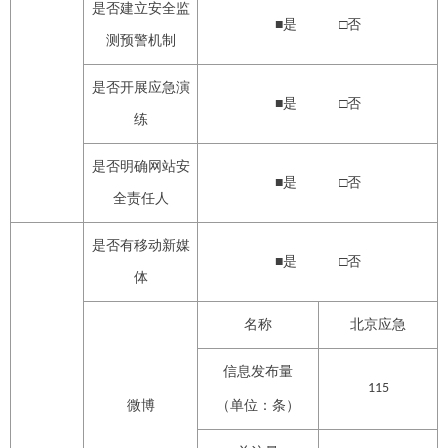
是否建立安全监
■是 □否
测预警机制
是否开展应急演
■是 □否
练
是否明确网站安
■是 □否
全责任人
是否有移动新媒
■是 □否
体
名称
北京应急
信息发布量
1
15
微博
（单位：条）