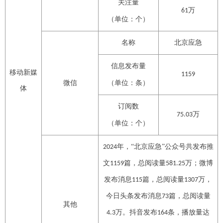
关注量
万
61
（单位：个）
名称
北京应急
信息发布量
移动新媒
1
159
微信
（单位：条）
体
订阅数
万
75.03
（单位：个）
年，
“北京应急”公众号共发布推
202
4
文
篇，总阅读量
万；微博
1
159
581.25
发布消息
篇，总阅读量
万，
115
1
307
今日头条发布消息
篇，总阅读量
73
其他
万
。抖音发布
条，播放量达
4.3
1
64