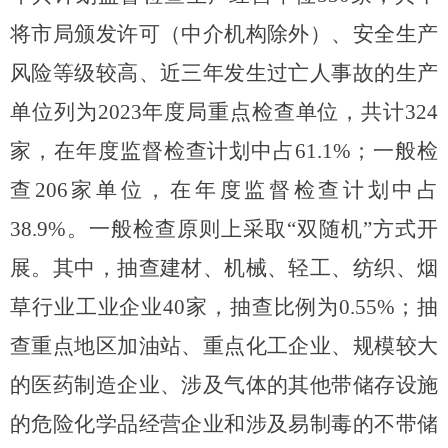
将市局颁发
许可
（中介机构
除外
）
、
安全
生产
风险
等级较高、
近三年发生过亡人
事故的生产
单位
列为202
3
年度局重点检查单位，共计
324
家，在
年度监督检查计划中占
61.1
%
；一般检
查
206
家单位，
在年度监督检查计划中占
38.9
%
。
一般检查原则
上
采取“双随机”方式开
展
。
其中，抽查建材、机械、轻工、纺织、烟
草行业工业企业
40家，抽查比例为
0.55
%；抽
查重点地区
加油站、重点化工企业、规模较大
的医药制造企业、涉及气体的其他带储存设施
的危险化学品经营企业和涉及易制毒的不带储