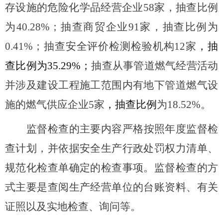
存设施的危险化学品经营企业
58
家
，抽查比例
为40.28%；抽查商贸企业91家，抽查比例为
0.4
1
%；
抽
查安全评价
检测
检验机构
12
家
，抽
查比例为35.29%；
抽查
从事管道燃气经营活动
并涉及建设工程施工范围内有地下管道燃气设
施的燃气供应企业5家
，抽查比例
为1
8.52
%。
监督检查的主要内容严格按照年度监督检
查计划，并依据安全生产行政处罚权力清单、
规范化检查单确定的检查事项。监督检查的方
式主要
是
查阅生产经营单位
的
台账资料、
有关
证照以及
实地检查、询问等。